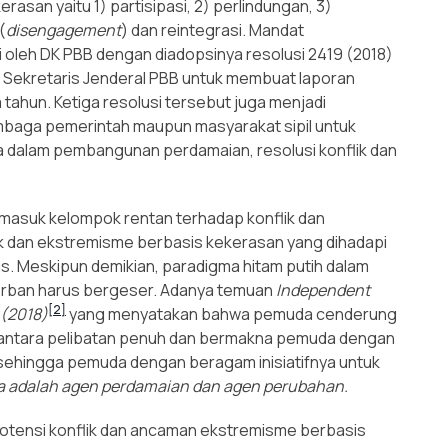
an yaitu 1) partisipasi, 2) perlindungan, 3)
(
disengagement
) dan reintegrasi. Mandat
 oleh DK PBB dengan diadopsinya resolusi 2419 (2018)
 Sekretaris Jenderal PBB untuk membuat laporan
tahun. Ketiga resolusi tersebut juga menjadi
mbaga pemerintah maupun masyarakat sipil untuk
 dalam pembangunan perdamaian, resolusi konflik dan
asuk kelompok rentan terhadap konflik dan
k dan ekstremisme berbasis kekerasan yang dihadapi
s. Meskipun demikian, paradigma hitam putih dalam
orban harus bergeser. Adanya temuan
Independent
[2]
 (2018)
yang menyatakan bahwa pemuda cenderung
uat antara pelibatan penuh dan bermakna pemuda dengan
 sehingga pemuda dengan beragam inisiatifnya untuk
 adalah agen perdamaian dan agen perubahan.
t potensi konflik dan ancaman ekstremisme berbasis