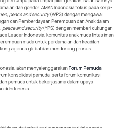
ang bertumpu pada empat pilar gerakan, salah satunya
rdamaian dan gender. AMAN Indonesia fokus pada kerja-
en, peace and security
(WPS) dengan mengawal
dungan dan Pemberdayaan Perempuan dan Anak dalam
, peace and security
(YPS) dengan memberi dukungan
ce Leader Indonesia, komunitas anak muda lintas iman
 perempuan muda untuk perdamaian dan keadilan
kung agenda global dan mendorong proses
donesia, akan menyelenggarakan
Forum Pemuda
rum konsolidasi pemuda, serta forum komunikasi
l dan pemuda untuk bekerjasama dalam upaya
 di Indonesia.
aktivis muda terkait perkembangan terkini agenda