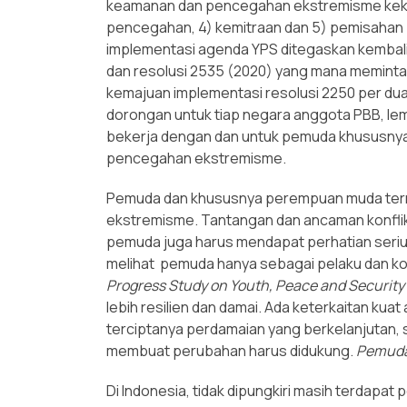
keamanan dan pencegahan ekstremisme kekeras
pencegahan, 4) kemitraan dan 5) pemisahan 
implementasi agenda YPS ditegaskan kembali
dan resolusi 2535 (2020) yang mana meminta
kemajuan implementasi resolusi 2250 per dua 
dorongan untuk tiap negara anggota PBB, le
bekerja dengan dan untuk pemuda khususnya
pencegahan ekstremisme.
Pemuda dan khususnya perempuan muda term
ekstremisme. Tantangan dan ancaman konfli
pemuda juga harus mendapat perhatian seriu
melihat pemuda hanya sebagai pelaku dan k
Progress Study on Youth, Peace and Security
lebih resilien dan damai. Ada keterkaitan k
terciptanya perdamaian yang berkelanjutan,
membuat perubahan harus didukung.
Pemuda
Di Indonesia, tidak dipungkiri masih terdapa