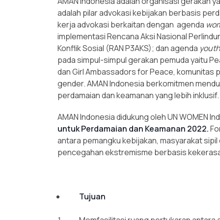
AMAN Indonesia adalah organisasi gerakan y
adalah pilar advokasi kebijakan berbasis pe
kerja advokasi berkaitan dengan agenda
wom
implementasi Rencana Aksi Nasional Perlin
Konflik Sosial (RAN P3AKS); dan agenda
youth
pada simpul-simpul gerakan pemuda yaitu Pea
dan Girl Ambassadors for Peace, komunitas
gender. AMAN Indonesia berkomitmen mendu
perdamaian dan keamanan yang lebih inklusif.
AMAN Indonesia didukung oleh UN WOMEN In
untuk Perdamaian dan Keamanan 2022.
Fo
antara pemangku kebijakan, masyarakat sipi
pencegahan ekstremisme berbasis kekerasan
Tujuan
Memfasilitasi ruang pertukaran antara 