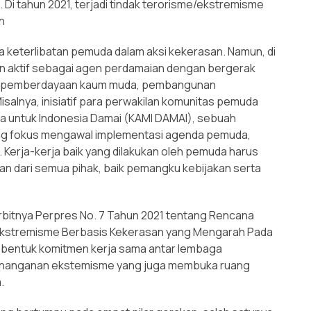
i tahun 2021, terjadi tindak terorisme/ekstremisme
n
 keterlibatan pemuda dalam aksi kekerasan. Namun, di
an aktif sebagai agen perdamaian dengan bergerak
lam pemberdayaan kaum muda, pembangunan
alnya, inisiatif para perwakilan komunitas pemuda
a untuk Indonesia Damai (KAMI DAMAI), sebuah
ang fokus mengawal implementasi agenda pemuda,
 Kerja-kerja baik yang dilakukan oleh pemuda harus
n dari semua pihak, baik pemangku kebijakan serta
terbitnya Perpres No. 7 Tahun 2021 tentang Rencana
Ekstremisme Berbasis Kekerasan yang Mengarah Pada
 bentuk komitmen kerja sama antar lembaga
enanganan ekstemisme yang juga membuka ruang
.