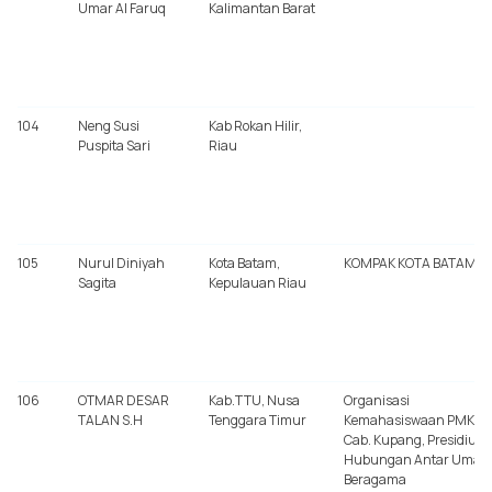
Umar Al Faruq
Kalimantan Barat
104
Neng Susi
Kab Rokan Hilir,
Puspita Sari
Riau
105
Nurul Diniyah
Kota Batam,
KOMPAK KOTA BATAM
Sagita
Kepulauan Riau
106
OTMAR DESAR
Kab.TTU, Nusa
Organisasi
TALAN S.H
Tenggara Timur
Kemahasiswaan PMKRI
Cab. Kupang, Presidium
Hubungan Antar Umat
Beragama