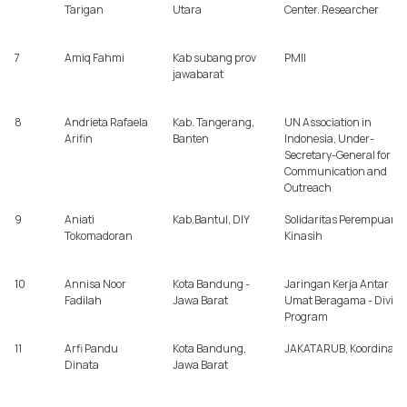
Tarigan
Utara
Center. Researcher
7
Amiq Fahmi
Kab subang prov
PMII
jawabarat
8
Andrieta Rafaela
Kab. Tangerang,
UN Association in
Arifin
Banten
Indonesia, Under-
Secretary-General for
Communication and
Outreach
9
Aniati
Kab.Bantul, DIY
Solidaritas Perempuan
Tokomadoran
Kinasih
10
Annisa Noor
Kota Bandung -
Jaringan Kerja Antar
Fadilah
Jawa Barat
Umat Beragama - Divisi
Program
11
Arfi Pandu
Kota Bandung,
JAKATARUB, Koordinato
Dinata
Jawa Barat