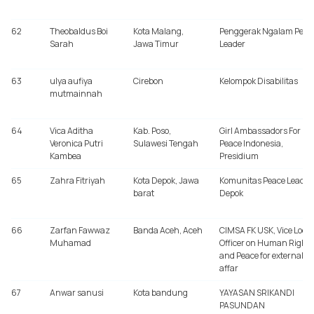
62
Theobaldus Boi
Kota Malang,
Penggerak Ngalam Peac
Sarah
Jawa Timur
Leader
63
ulya aufiya
Cirebon
Kelompok Disabilitas
mutmainnah
64
Vica Aditha
Kab. Poso,
Girl Ambassadors For
Veronica Putri
Sulawesi Tengah
Peace Indonesia,
Kambea
Presidium
65
Zahra Fitriyah
Kota Depok, Jawa
Komunitas Peace Leader
barat
Depok
66
Zarfan Fawwaz
Banda Aceh, Aceh
CIMSA FK USK, Vice Local
Muhamad
Officer on Human Rights
and Peace for external
affar
67
Anwar sanusi
Kota bandung
YAYASAN SRIKANDI
PASUNDAN