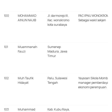
100
MOHAMMAD
Jl. darmorejo III,
PAC IPNU WONOKROMO,
AINUN NAJIB
Kec. wonokromo
Sebagai wakil sekjen
kota surabaya
101
Muammanah
Sumenep
Fauzi
Madura, Jawa
Timur
102
Muh Taufik
Palu, Sulawesi
Yayasan Sikola Mombine
Hidayat
Tengah
manager pemberdayaa
ekonomi perempuan
103
Muhammad
Kab. Kubu Raya,