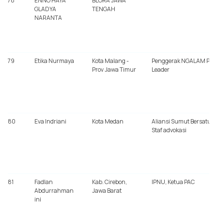
78
ENNO HAYA
BLORA JAWA
GLADYA
TENGAH
NARANTA
79
Etika Nurmaya
Kota Malang -
Penggerak NGALAM Pea
Prov Jawa Timur
Leader
80
Eva Indriani
Kota Medan
Aliansi Sumut Bersatu,
Staf advokasi
81
Fadlan
Kab. Cirebon,
IPNU, Ketua PAC
Abdurrahman
Jawa Barat
ini