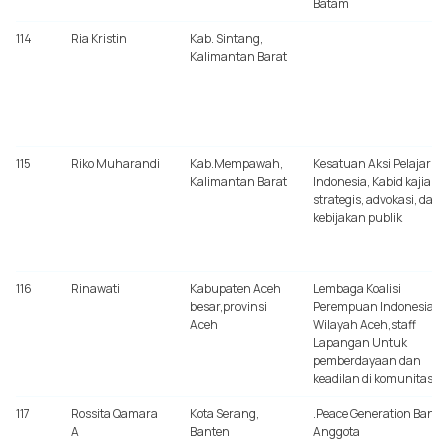
Batam
114
Ria Kristin
Kab. Sintang,
Kalimantan Barat
115
Riko Muharandi
Kab.Mempawah,
Kesatuan Aksi Pelajar
Kalimantan Barat
Indonesia, Kabid kajian
strategis, advokasi, dan
kebijakan publik
116
Rinawati
Kabupaten Aceh
Lembaga Koalisi
besar,provinsi
Perempuan Indonesia
Aceh
Wilayah Aceh,staff
Lapangan Untuk
pemberdayaan dan
keadilan di komunitas
117
Rossita Qamara
Kota Serang,
.Peace Generation Bante
A
Banten
Anggota