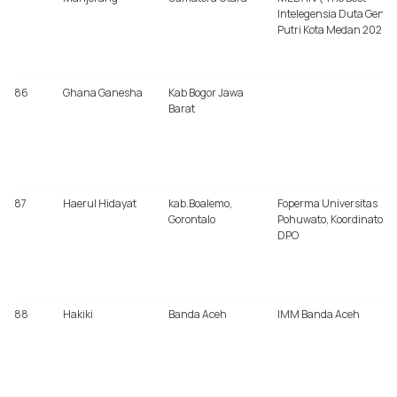
Intelegensia Duta GenRe
Putri Kota Medan 2020)
86
Ghana Ganesha
Kab Bogor Jawa
Barat
87
Haerul Hidayat
kab.Boalemo,
Foperma Universitas
Gorontalo
Pohuwato, Koordinator
DPO
88
Hakiki
Banda Aceh
IMM Banda Aceh