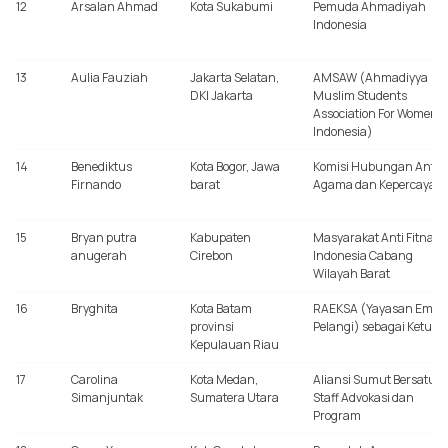
12
Arsalan Ahmad
Kota Sukabumi
Pemuda Ahmadiyah
Indonesia
13
Aulia Fauziah
Jakarta Selatan,
AMSAW (Ahmadiyya
DKI Jakarta
Muslim Students
Association For Women
Indonesia)
14
Benediktus
Kota Bogor, Jawa
Komisi Hubungan Antar
Firnando
barat
Agama dan Kepercayaa
15
Bryan putra
Kabupaten
Masyarakat Anti Fitnah
anugerah
Cirebon
Indonesia Cabang
Wilayah Barat
16
Bryghita
Kota Batam
RAEKSA (Yayasan Emb
provinsi
Pelangi) sebagai Ketua
Kepulauan Riau
17
Carolina
Kota Medan,
Aliansi Sumut Bersatu,
Simanjuntak
Sumatera Utara
Staff Advokasi dan
Program