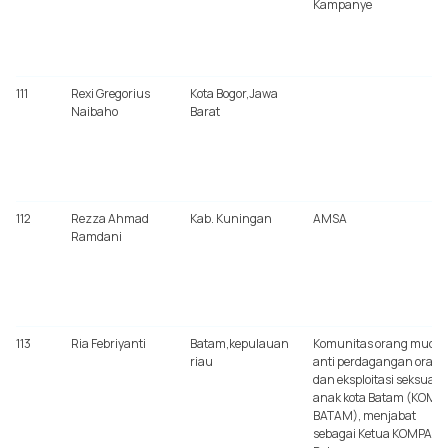
Kampanye
111
Rexi Gregorius
Kota Bogor,Jawa
Naibaho
Barat
112
Rezza Ahmad
Kab. Kuningan
AMSA
Ramdani
113
Ria Febriyanti
Batam,kepulauan
Komunitas orang muda
riau
anti perdagangan orang
dan eksploitasi seksual
anak kota Batam (KOMP
BATAM), menjabat
sebagai Ketua KOMPAK