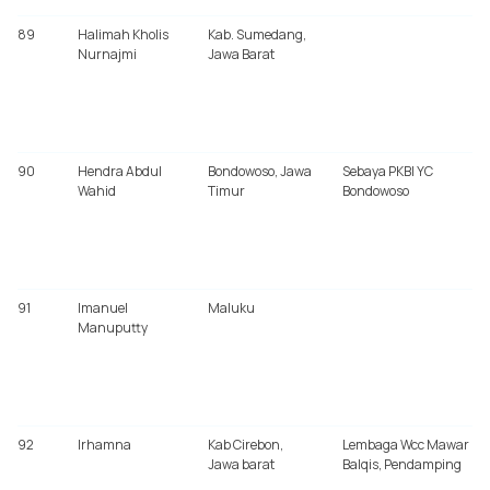
89
Halimah Kholis
Kab. Sumedang,
Nurnajmi
Jawa Barat
90
Hendra Abdul
Bondowoso, Jawa
Sebaya PKBI YC
Wahid
Timur
Bondowoso
91
Imanuel
Maluku
Manuputty
92
Irhamna
Kab Cirebon,
Lembaga Wcc Mawar
Jawa barat
Balqis, Pendamping