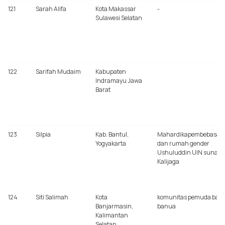
121
Sarah Alifa
Kota Makassar
-
Sulawesi Selatan
122
Sarifah Mudaim
Kabupaten
Indramayu Jawa
Barat
123
Silpia
Kab. Bantul,
Mahardikapembebasan
Yogyakarta
dan rumah gender
Ushuluddin UIN sunan
Kalijaga
124
Siti Salimah
Kota
komunitas pemuda bakt
Banjarmasin,
banua
Kalimantan
Selatan