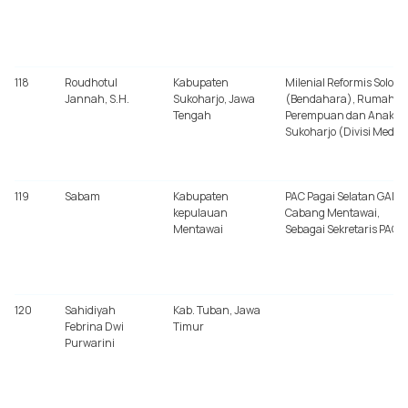
118
Roudhotul
Kabupaten
Milenial Reformis Solo
Jannah, S.H.
Sukoharjo, Jawa
(Bendahara), Rumah
Tengah
Perempuan dan Anak
Sukoharjo (Divisi Media
119
Sabam
Kabupaten
PAC Pagai Selatan GAMK
kepulauan
Cabang Mentawai,
Mentawai
Sebagai Sekretaris PAC
120
Sahidiyah
Kab. Tuban, Jawa
Febrina Dwi
Timur
Purwarini