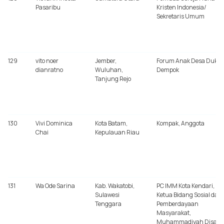
Pasaribu
Kristen Indonesia/
Sekretaris Umum
129
vito noer
Jember,
Forum Anak Desa Duku
dianratno
Wuluhan,
Dempok
Tanjung Rejo
130
Vivi Dominica
Kota Batam,
Kompak, Anggota
Chai
Kepulauan Riau
131
Wa Ode Sarina
Kab. Wakatobi,
PC IMM Kota Kendari,
Sulawesi
Ketua Bidang Sosial dan
Tenggara
Pemberdayaan
Masyarakat,
Muhammadiyah Disast