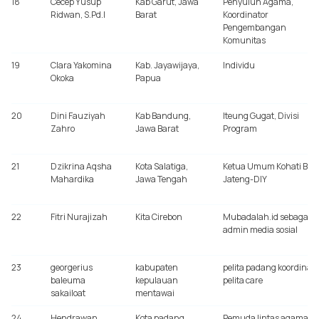
18
Cecep Yusup
Kab Garut, Jawa
Penyuluh Agama,
Ridwan, S.Pd.I
Barat
Koordinator
Pengembangan
Komunitas
19
Clara Yakomina
Kab. Jayawijaya,
Individu
Okoka
Papua
20
Dini Fauziyah
Kab Bandung,
Iteung Gugat, Divisi
Zahro
Jawa Barat
Program
21
Dzikrina Aqsha
Kota Salatiga,
Ketua Umum Kohati Bad
Mahardika
Jawa Tengah
Jateng-DIY
22
Fitri Nurajizah
Kita Cirebon
Mubadalah.id sebagai
admin media sosial
23
georgerius
kabupaten
pelita padang koordinato
baleuma
kepulauan
pelita care
sakailoat
mentawai
24
Hendrawan
Kota padang
Pemuda lintas agama ko