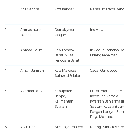
NO
NAMA
DOMISILI
KOMUNITAS/INDIVIDU
1
Ade Candra
Kota Kendari
Narasi Toleransi Kendari
2
Ahmad auris
Demak jawa
Individu
baihaqi
tengah
3
Ahmad Halimi
Kab. Lombok
InRide Foundation, Ketu
Barat, Nusa
Bidang Penelitian
Tenggara Barat
4
Ainun Jamilah
Kota Makassar,
Cadar Garis Lucu
Sulawesi Selatan
5
Akhmad Fauzi
Kabupaten
Pusat Informasi dan
Banjar,
Konseling Remaja
Kalimantan
Kwarran Banjarmasin
Selatan
Selatan, Kepala Bidang
Pengembangan Sumber
Daya Manusia
6
Alvin Liasta
Medan, Sumatera
Ruang Publik research