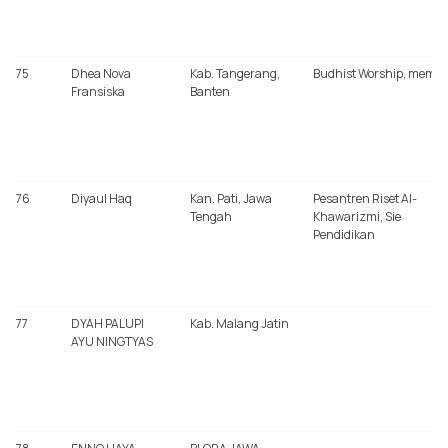
75
Dhea Nova
Kab. Tangerang,
Budhist Worship, membe
Fransiska
Banten
76
Diyaul Haq
Kan. Pati, Jawa
Pesantren Riset Al-
Tengah
Khawarizmi, Sie
Pendidikan
77
DYAH PALUPI
Kab. Malang Jatin
AYU NINGTYAS