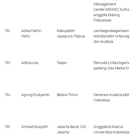
Management
Center(MDMC) Sultra,
anggota bidang
Psikososial.
132
Adika Fakhri
Kabupaten
Lembaga keagamaan,
Hafiz
Jayapura, Papua
koordianator lintas aga
dan budaya
133
Aditya oza
Tapan
Pemuda Lintas Agama
padang-Dev Media Kreat
134
Agung Rudyanto
Bekasi Timur
Generasi muda buddhis
indonesia
135
Ahmad Muqsith
Jakarta Barat, DKI
Anggota di Aliansi
Jakarta
Universitas Indonesia