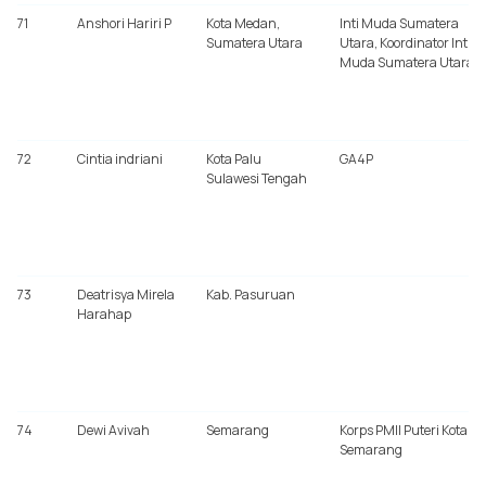
71
Anshori Hariri P
Kota Medan,
Inti Muda Sumatera
Sumatera Utara
Utara, Koordinator Inti
Muda Sumatera Utara
72
Cintia indriani
Kota Palu
GA4P
Sulawesi Tengah
73
Deatrisya Mirela
Kab. Pasuruan
Harahap
74
Dewi Avivah
Semarang
Korps PMII Puteri Kota
Semarang