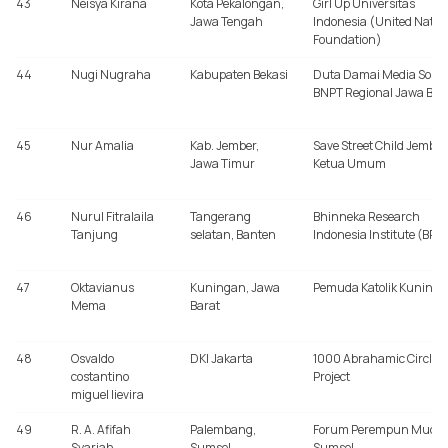
43
Neisya Kirana
Kota Pekalongan,
Girl Up Universitas
Jawa Tengah
Indonesia (United Natio
Foundation)
44
Nugi Nugraha
Kabupaten Bekasi
Duta Damai Media Sosia
BNPT Regional Jawa Bar
45
Nur Amalia
Kab. Jember,
Save Street Child Jember
Jawa Timur
Ketua Umum
46
Nurul Fitralaila
Tangerang
Bhinneka Research
Tanjung
selatan, Banten
Indonesia Institute (BRII)
47
Oktavianus
Kuningan, Jawa
Pemuda Katolik Kuning
Mema
Barat
48
Osvaldo
DKI Jakarta
1000 Abrahamic Circles
costantino
Project
miguel lievira
49
R. A. Afifah
Palembang,
Forum Perempun Muda
Syariah
Sumsel
Sumsel