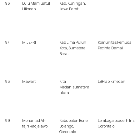
96
Lulu Mamluatul
Kab, Kuningan,
Hikmah
Jawa Barat
97
M.JEFRI
Kab Lima Puluh
Komunitas Pemuda
Kota, Sumatera
Pecinta Damai
Barat
98
Mawarti
Kita
LBH apik medan
Medan,sumatera
utara
99
Mohamad Al-
Kabupaten Bone
Lembaga Leaderh Institu
fajri Radjalawo
Bolango,
Gorontalo
Gorontalo