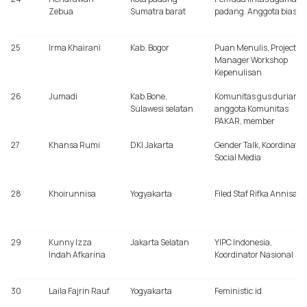
Zebua
Sumatra barat
padang. Anggota biasa
25
Irma Khairani
Kab. Bogor
Puan Menulis, Project
Manager Workshop
Kepenulisan
26
Jumadi
Kab.Bone,
Komunitas gus durian,
Sulawesi selatan
anggota Komunitas
PAKAR, member
27
Khansa Rumi
DKI Jakarta
Gender Talk, Koordinator
Social Media
28
Khoirunnisa
Yogyakarta
Filed Staf Rifka Annisa
29
Kunny Izza
Jakarta Selatan
YIPC Indonesia,
Indah Afkarina
Koordinator Nasional
30
Laila Fajrin Rauf
Yogyakarta
Feministic.id