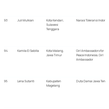
93
Juli Mulkian
Kota Kendari,
Narasi Toleransi Indones
Sulawesi
Tenggara
94
Kamila El Sabilla
Kota Malang,
Girl Ambassadors for
Jawa Timur
Peace Indonesia, Girl
Ambassador
95
Lena Sutanti
Kabupaten
Duta Damai Jawa Teng
Magelang