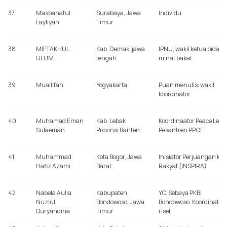
37
Masbahatul
Surabaya, Jawa
Individu
Layliyah
Timur
38
MIFTAKHUL
Kab. Demak, jawa
IPNU, wakil ketua bidang
ULUM
tengah
minat bakat
39
Muallifah
Yogyakarta
Puan menulis: wakil
koordinator
40
Muhamad Eman
Kab. Lebak
Koordinaator Peace Lede
Sulaeman
Provinsi Banten
Pesantren PP.QF
41
Muhammad
Kota Bogor, Jawa
Inisiator Perjuangan Ide
Hafiz Azami
Barat
Rakyat (INSPIRA)
42
Nabela Aulia
Kabupaten
YC. Sebaya PKBI
Nuzlul
Bondowoso, Jawa
Bondowoso. Koordinator
Quryandina
Timur
riset