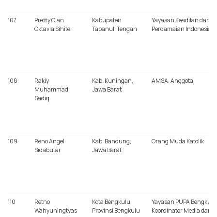
107
Pretty Olan
Kabupaten
Yayasan Keadilan dan
Oktavia Sihite
Tapanuli Tengah
Perdamaian Indonesia
108
Rakiy
Kab. Kuningan,
AMSA, Anggota
Muhammad
Jawa Barat
Sadiq
109
Reno Angel
Kab. Bandung,
Orang Muda Katolik
Sidabutar
Jawa Barat
110
Retno
Kota Bengkulu,
Yayasan PUPA Bengkulu
Wahyuningtyas
Provinsi Bengkulu
Koordinator Media dan