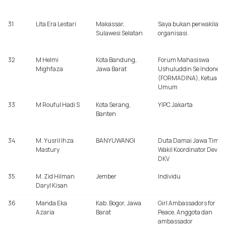
31
Lita Era Lestari
Makassar,
Saya bukan perwakilan
Sulawesi Selatan
organisasi.
32
M Helmi
Kota Bandung,
Forum Mahasiswa
Mighfaza
Jawa Barat
Ushuluddin Se Indonesi
(FORMADINA), Ketua
Umum
33
M Rouful Hadi S
Kota Serang,
YIPC Jakarta
Banten
34
M. Yusril Ihza
BANYUWANGI
Duta Damai Jawa Timur
Mastury
Wakil Koordinator Devisi
DKV
35
M. Zid Hilman
Jember
Individu
Daryl Kisan
36
Manda Eka
Kab. Bogor, Jawa
Girl Ambassadors for
Azaria
Barat
Peace, Anggota dan
ambassador