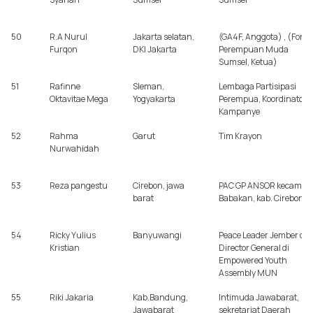
50
R.A Nurul
Jakarta selatan,
(GA4F, Anggota) , (Foru
Furqon
DKI Jakarta
Perempuan Muda
Sumsel, Ketua)
51
Rafinne
Sleman,
Lembaga Partisipasi
Oktavitae Mega
Yogyakarta
Perempua, Koordinator
Kampanye
52
Rahma
Garut
Tim Krayon
Nurwahidah
53
Reza pangestu
Cirebon, jawa
PAC GP ANSOR kecamat
barat
Babakan, kab. Cirebon
54
Ricky Yulius
Banyuwangi
Peace Leader Jember da
Kristian
Director General di
Empowered Youth
Assembly MUN
55
Riki Jakaria
Kab.Bandung,
Intimuda Jawabarat,
Jawabarat
sekretariat Daerah