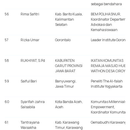
sebagai bendahara
56
Rima Safitri
Kab. Barito Kuala,
BEM POLIHASNUR,
Kalimantan
Koordinator Departemen
Selatan
Advokasi dan
Kemahasiswaan
57
Rizka Umar
Gorontalo
Leader Institute Gorontal
58
RUKHIYAT, S.Pd
KABUPATEN
IKATAN KOMUNITAS
GARUT PROVINSI
REMAJA MASJID HUBBU
JAWA BARAT
WATHON DESA CIROYO
59
Saiful Bari
Banyuwangi,
Peneliti The Al-falah
Jawa Timur
Institute Yogyakarta
60
Syarifah zahra
Kota Banda Aceh,
Komunitas Millennials
Salsabila
Aceh
Empowerment,
Koordinator Komunitas
61
Tantrayana
Kab. Karawang
Gemabudhi Karawang
Waisakha
Timur, Karawang