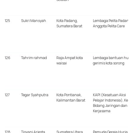
125
Sukri Mansyah
Kota Padang,
Lembaga Pelita Padang,
Sumatera Barat
Anggota Pelita Care
126
Tahrim rahmad
Raja Ampat kota
Lembaga bantuan huk
waisai
gerimis kota sorong
127
Tegar Syahputra
Kota Pontianak,
KAPI (Kesatuan Aksi
Kalimantan Barat
Pelajar Indonesia), Kepa
Bidang Jaringan dan
Kerjasama
128
Tiovani Ariesta
Sumatera Utara
Pemuda Gereja Huria