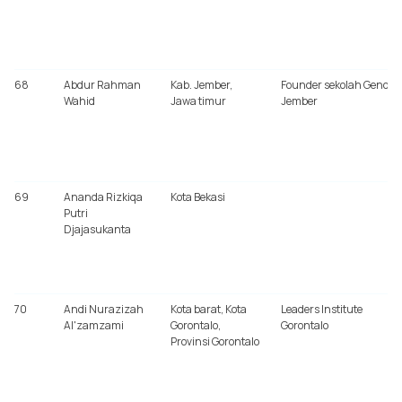
68
Abdur Rahman
Kab. Jember,
Founder sekolah Gender
Wahid
Jawa timur
Jember
69
Ananda Rizkiqa
Kota Bekasi
Putri
Djajasukanta
70
Andi Nurazizah
Kota barat, Kota
Leaders Institute
Al'zamzami
Gorontalo,
Gorontalo
Provinsi Gorontalo