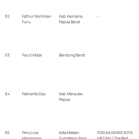
82
Fathur Rochman
Kab. Kaimana,
-
Furu
Papua Barat
83
Fauzi Akbar
Bandung Barat
84
Febrianto Day
Kab. Merauke,
Papua
85
Feny Livia
Kota Medan,
FORUM GENRE KOTA
Manjorang
Sumatera Utara
MEDAN ( The Best