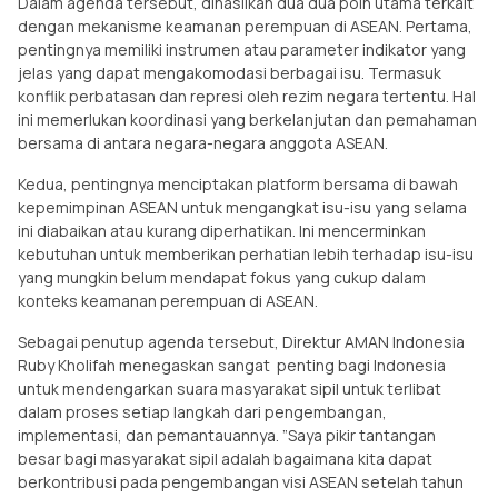
Dalam agenda tersebut, dihasilkan dua dua poin utama terkait
dengan mekanisme keamanan perempuan di ASEAN. Pertama,
pentingnya memiliki instrumen atau parameter indikator yang
jelas yang dapat mengakomodasi berbagai isu. Termasuk
konflik perbatasan dan represi oleh rezim negara tertentu. Hal
ini memerlukan koordinasi yang berkelanjutan dan pemahaman
bersama di antara negara-negara anggota ASEAN.
Kedua, pentingnya menciptakan platform bersama di bawah
kepemimpinan ASEAN untuk mengangkat isu-isu yang selama
ini diabaikan atau kurang diperhatikan. Ini mencerminkan
kebutuhan untuk memberikan perhatian lebih terhadap isu-isu
yang mungkin belum mendapat fokus yang cukup dalam
konteks keamanan perempuan di ASEAN.
Sebagai penutup agenda tersebut, Direktur AMAN Indonesia
Ruby Kholifah menegaskan sangat penting bagi Indonesia
untuk mendengarkan suara masyarakat sipil untuk terlibat
dalam proses setiap langkah dari pengembangan,
implementasi, dan pemantauannya. ”Saya pikir tantangan
besar bagi masyarakat sipil adalah bagaimana kita dapat
berkontribusi pada pengembangan visi ASEAN setelah tahun