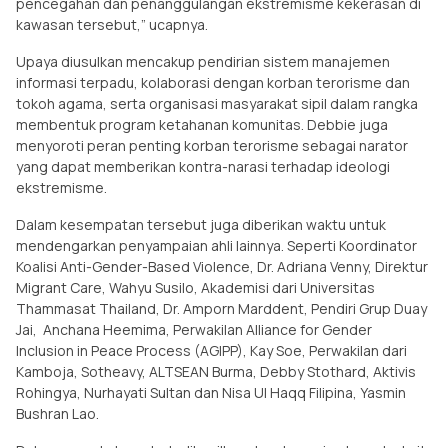
pencegahan dan penanggulangan ekstremisme kekerasan di
kawasan tersebut,” ucapnya.
Upaya diusulkan mencakup pendirian sistem manajemen
informasi terpadu, kolaborasi dengan korban terorisme dan
tokoh agama, serta organisasi masyarakat sipil dalam rangka
membentuk program ketahanan komunitas. Debbie juga
menyoroti peran penting korban terorisme sebagai narator
yang dapat memberikan kontra-narasi terhadap ideologi
ekstremisme.
Dalam kesempatan tersebut juga diberikan waktu untuk
mendengarkan penyampaian ahli lainnya. Seperti Koordinator
Koalisi Anti-Gender-Based Violence, Dr. Adriana Venny, Direktur
Migrant Care, Wahyu Susilo, Akademisi dari Universitas
Thammasat Thailand, Dr. Amporn Marddent, Pendiri Grup Duay
Jai, Anchana Heemima, Perwakilan
Alliance for Gender
Inclusion in Peace Process (AGIPP)
, Kay Soe, Perwakilan dari
Kamboja, Sotheavy, ALTSEAN Burma, Debby Stothard, Aktivis
Rohingya, Nurhayati Sultan dan Nisa Ul Haqq Filipina, Yasmin
Bushran Lao.