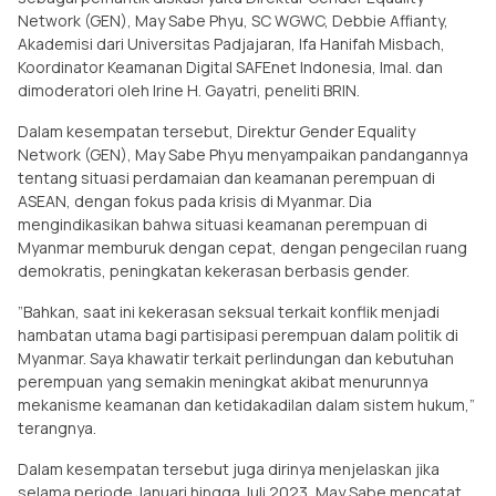
Network (GEN), May Sabe Phyu, SC WGWC, Debbie Affianty,
Akademisi dari Universitas Padjajaran, Ifa Hanifah Misbach,
Koordinator Keamanan Digital SAFEnet Indonesia, Imal. dan
dimoderatori oleh Irine H. Gayatri, peneliti BRIN.
Dalam kesempatan tersebut, Direktur Gender Equality
Network (GEN), May Sabe Phyu menyampaikan pandangannya
tentang situasi perdamaian dan keamanan perempuan di
ASEAN, dengan fokus pada krisis di Myanmar. Dia
mengindikasikan bahwa situasi keamanan perempuan di
Myanmar memburuk dengan cepat, dengan pengecilan ruang
demokratis, peningkatan kekerasan berbasis gender.
”Bahkan, saat ini kekerasan seksual terkait konflik menjadi
hambatan utama bagi partisipasi perempuan dalam politik di
Myanmar. Saya khawatir terkait perlindungan dan kebutuhan
perempuan yang semakin meningkat akibat menurunnya
mekanisme keamanan dan ketidakadilan dalam sistem hukum,”
terangnya.
Dalam kesempatan tersebut juga dirinya menjelaskan jika
selama periode Januari hingga Juli 2023, May Sabe mencatat