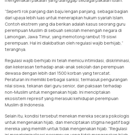
mengenakan pakaian yang dianggap sebagai pakaian Islam.
”Seperti rok panjang dan baju lengan panjang, sebagai bagian
dari upaya lebih luas untuk menerapkan hukum syariah Islam.
Contoh ekstrem yang dia berikan adalah kasus seorang guru
perempuan Muslim di sebuah sekolah menengah negara di
Lamongan, Jawa Timur, yang memotong rambut 19 siswi
perempuan. Hal ini diakibatkan oleh regulasi wajib berhijab,”
terangnya.
Regulasi wajib berhijab ini telah memicu intimidasi, diskriminasi,
dan kekerasan terhadap anak-anak sekolah dan perempuan
dewasa dengan lebih dari 1500 korban yang tercatat.
Peraturan ini memiliki berbagai sanksi, termasuk pengurangan
nilai siswa, tekanan dari guru senior, dan paksaan terhadap
non-Muslim untuk mengenakan hijab. Ini menciptakan
ekosistem represif yang merasuki kehidupan perempuan
Muslim di Indonesia.
Selain itu, kondisi tersebut menekan mereka secara psikologis
untuk mengenakan hijab, dan menciptakan stigma negatif bagi
mereka yang memilih untuk tidak mengenakan hijab. ”Regulasi
ini mengkriminalisasi perempuan yang tidak mengenakan hijab,