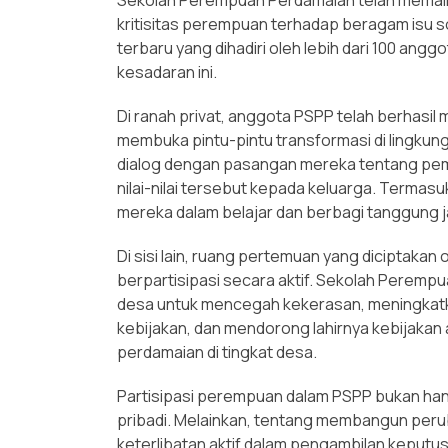
kritisitas perempuan terhadap beragam isu sos
terbaru yang dihadiri oleh lebih dari 100 an
kesadaran ini.
Di ranah privat, anggota PSPP telah berhasil m
membuka pintu-pintu transformasi di lingku
dialog dengan pasangan mereka tentang pemb
nilai-nilai tersebut kepada keluarga. Terma
mereka dalam belajar dan berbagi tanggung 
Di sisi lain, ruang pertemuan yang diciptak
berpartisipasi secara aktif. Sekolah Pere
desa untuk mencegah kekerasan, meningkatk
kebijakan, dan mendorong lahirnya kebijakan 
perdamaian di tingkat desa.
Partisipasi perempuan dalam PSPP bukan han
pribadi. Melainkan, tentang membangun peru
keterlibatan aktif dalam pengambilan keputusa