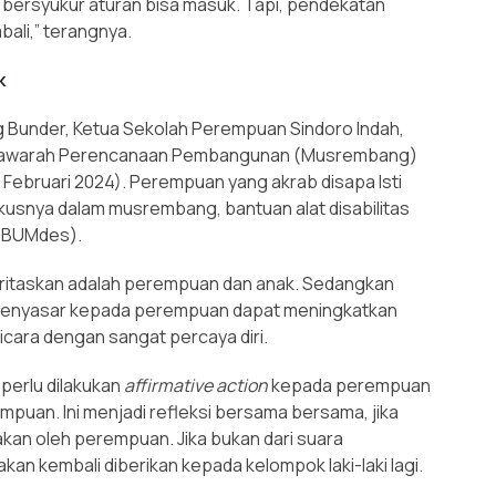
a bersyukur aturan bisa masuk. Tapi, pendekatan
ali,” terangnya.
k
Bunder, Ketua Sekolah Perempuan Sindoro Indah,
Musyawarah Perencanaan Pembangunan (Musrembang)
ebruari 2024). Perempuan yang akrab disapa Isti
okusnya dalam musrembang, bantuan alat disabilitas
(BUMdes).
rioritaskan adalah perempuan dan anak. Sedangkan
nyasar kepada perempuan dapat meningkatkan
bicara dengan sangat percaya diri.
perlu dilakukan
affirmative action
kepada perempuan
mpuan. Ini menjadi refleksi bersama bersama, jika
akan oleh perempuan. Jika bukan dari suara
akan kembali diberikan kepada kelompok laki-laki lagi.