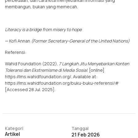
perbedaan, dan cara kita menyebarkan informasi yang
membangun, bukan yang memecah.
Literacy is a bridge from misery to hope
— Kofi Annan
(Former Secretary-General of the United Nations)
Referensi:
Wahid Foundation (2022).
7 Langkah Jitu Menyebarkan Konten
Toleransi dan Ekstremisme di Media Sosial
. [online]
https://lms.wahidfoundation.org/. Available at:
https://lms.wahidfoundation.org/buku-buku-referensi/#
[Accessed 28 Jul. 2025].
Kategori
Tanggal
Artikel
21 Feb 2026