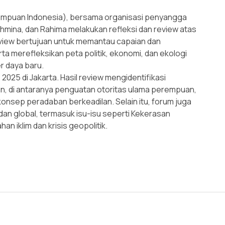
empuan Indonesia), bersama organisasi penyangga
ahmina, dan Rahima melakukan refleksi dan review atas
view bertujuan untuk memantau capaian dan
rta merefleksikan peta politik, ekonomi, dan ekologi
r daya baru.
025 di Jakarta. Hasil review mengidentifikasi
n, di antaranya penguatan otoritas ulama perempuan,
konsep peradaban berkeadilan. Selain itu, forum juga
 dan global, termasuk isu-isu seperti Kekerasan
n iklim dan krisis geopolitik.