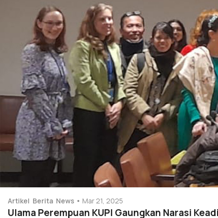
Artikel
Berita
News
Mar 21, 2025
Ulama Perempuan KUPI Gaungkan Narasi Kead