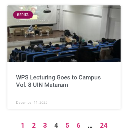
BERITA
WPS Lecturing Goes to Campus
Vol. 8 UIN Mataram
December 11, 2025
1
2
3
4
5
6
…
24