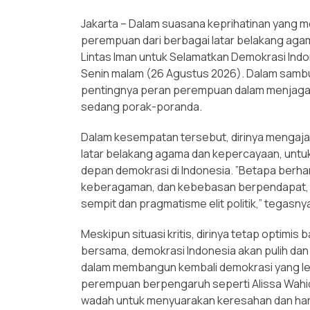
Jakarta – Dalam suasana keprihatinan yang m
perempuan dari berbagai latar belakang ag
Lintas Iman untuk Selamatkan Demokrasi Indon
Senin malam (26 Agustus 2026). Dalam samb
pentingnya peran perempuan dalam menjaga d
sedang porak-poranda.
Dalam kesempatan tersebut, dirinya mengaja
latar belakang agama dan kepercayaan, untu
depan demokrasi di Indonesia. ”Betapa ber
keberagaman, dan kebebasan berpendapat, s
sempit dan pragmatisme elit politik,” tegasny
Meskipun situasi kritis, dirinya tetap optim
bersama, demokrasi Indonesia akan pulih da
dalam membangun kembali demokrasi yang lebi
perempuan berpengaruh seperti Alissa Wahid, 
wadah untuk menyuarakan keresahan dan hara