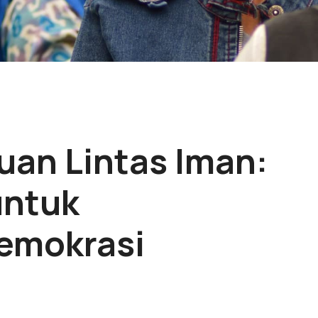
an Lintas Iman:
untuk
emokrasi