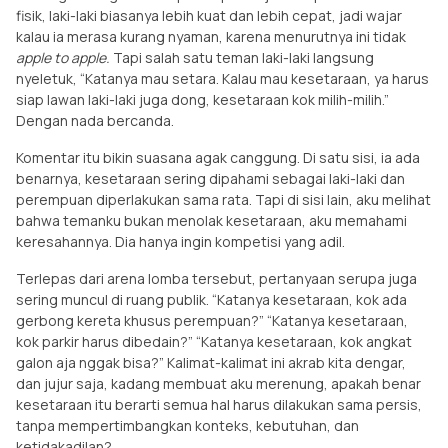
fisik, laki-laki biasanya lebih kuat dan lebih cepat, jadi wajar
kalau ia merasa kurang nyaman, karena menurutnya ini tidak
apple to apple.
Tapi salah satu teman laki-laki langsung
nyeletuk, “Katanya mau setara. Kalau mau kesetaraan, ya harus
siap lawan laki-laki juga dong, kesetaraan kok milih-milih.”
Dengan nada bercanda.
Komentar itu bikin suasana agak canggung. Di satu sisi, ia ada
benarnya, kesetaraan sering dipahami sebagai laki-laki dan
perempuan diperlakukan sama rata. Tapi di sisi lain, aku melihat
bahwa temanku bukan menolak kesetaraan, aku memahami
keresahannya. Dia hanya ingin kompetisi yang adil.
Terlepas dari arena lomba tersebut, pertanyaan serupa juga
sering muncul di ruang publik. “Katanya kesetaraan, kok ada
gerbong kereta khusus perempuan?” “Katanya kesetaraan,
kok parkir harus dibedain?” “Katanya kesetaraan, kok angkat
galon aja nggak bisa?” Kalimat-kalimat ini akrab kita dengar,
dan jujur saja, kadang membuat aku merenung, apakah benar
kesetaraan itu berarti semua hal harus dilakukan sama persis,
tanpa mempertimbangkan konteks, kebutuhan, dan
ketidakadilan?