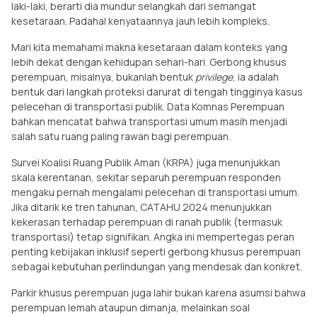
laki-laki, berarti dia mundur selangkah dari semangat
kesetaraan. Padahal kenyataannya jauh lebih kompleks.
Mari kita memahami makna kesetaraan dalam konteks yang
lebih dekat dengan kehidupan sehari-hari. Gerbong khusus
perempuan, misalnya, bukanlah bentuk
privilege
, ia adalah
bentuk dari langkah proteksi darurat di tengah tingginya kasus
pelecehan di transportasi publik. Data Komnas Perempuan
bahkan mencatat bahwa transportasi umum masih menjadi
salah satu ruang paling rawan bagi perempuan.
Survei Koalisi Ruang Publik Aman (KRPA) juga menunjukkan
skala kerentanan, sekitar separuh perempuan responden
mengaku pernah mengalami pelecehan di transportasi umum.
Jika ditarik ke tren tahunan, CATAHU 2024 menunjukkan
kekerasan terhadap perempuan di ranah publik (termasuk
transportasi) tetap signifikan. Angka ini mempertegas peran
penting kebijakan inklusif seperti gerbong khusus perempuan
sebagai kebutuhan perlindungan yang mendesak dan konkret.
Parkir khusus perempuan juga lahir bukan karena asumsi bahwa
perempuan lemah ataupun dimanja, melainkan soal