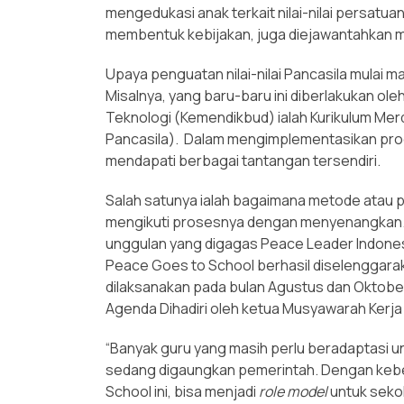
mengedukasi anak terkait nilai-nilai persatua
membentuk kebijakan, juga diejawantahkan m
Upaya penguatan nilai-nilai Pancasila mulai m
Misalnya, yang baru-baru ini diberlakukan ol
Teknologi (Kemendikbud) ialah Kurikulum Mer
Pancasila). Dalam mengimplementasikan prog
mendapati berbagai tantangan tersendiri.
Salah satunya ialah bagaimana metode atau 
mengikuti prosesnya dengan menyenangkan. 
unggulan yang digagas Peace Leader Indones
Peace Goes to School berhasil diselenggarak
dilaksanakan pada bulan Agustus dan Oktober
Agenda Dihadiri oleh ketua Musyawarah Kerja
“Banyak guru yang masih perlu beradaptasi u
sedang digaungkan pemerintah. Dengan kebe
School ini, bisa menjadi
role model
untuk seko