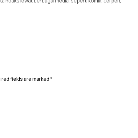
ita hoaks lewat berbagai media, seperti komik, cerpen,
ired fields are marked
*