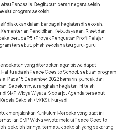
n atau Pancasila. Begitupun peran negara selain
elalui program sekolah.
asif dilakukan dalam berbagai kegiatan di sekolah.
eh Kementerian Pendidikan, Kebudayaaan, Riset dan
deka berupa P5 (Proyek Penguatan Profil Pelajar
ram tersebut, pihak sekolah atau guru-guru
pendekatan yang diterapkan agar siswa dapat
Hal itu adalah Peace Goes to School, sebuah program
ia. Pada 15 Desember 2022 kemarin, puncak dari
an. Sebelumnya, rangkaian kegiatan ini telah
 di SMP Widya Wiyata, Sidoarjo. Agenda tersebut
 Kepala Sekolah (MKKS), Nuryadi.
ntuk menjalankan Kurikulum Merdeka yang saat ini
rhasilan SMP Widya Wiyata melalui Peace Goes to
lah-sekolah lainnya, termasuk sekolah yang sekarang