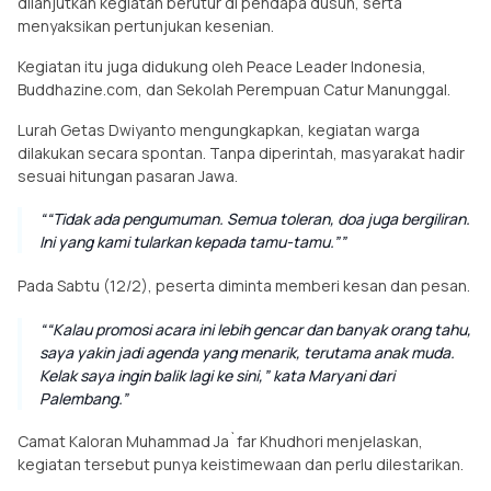
dilanjutkan kegiatan berutur di pendapa dusun, serta
menyaksikan pertunjukan kesenian.
Kegiatan itu juga didukung oleh Peace Leader Indonesia,
Buddhazine.com, dan Sekolah Perempuan Catur Manunggal.
Lurah Getas Dwiyanto mengungkapkan, kegiatan warga
dilakukan secara spontan. Tanpa diperintah, masyarakat hadir
sesuai hitungan pasaran Jawa.
“Tidak ada pengumuman. Semua toleran, doa juga bergiliran.
Ini yang kami tularkan kepada tamu-tamu.”
Pada Sabtu (12/2), peserta diminta memberi kesan dan pesan.
“Kalau promosi acara ini lebih gencar dan banyak orang tahu,
saya yakin jadi agenda yang menarik, terutama anak muda.
Kelak saya ingin balik lagi ke sini,” kata Maryani dari
Palembang.
Camat Kaloran Muhammad Ja`far Khudhori menjelaskan,
kegiatan tersebut punya keistimewaan dan perlu dilestarikan.