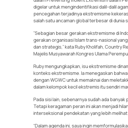
digelar untuk mengindentifikasi dalil-dalil ag
pencegahan terjadinya ekstremisme kekerasa
salah satu ancaman global terbesar di dunia sa
”Sebagian besar gerakan ekstremisme di Indon
gerakan organisasi Islam trans-nasional yang
dan strategis,” kata Ruby Kholifah, Country
Majelis Musyawarah Kongres Ulama Perempua
Ruby mengungkapkan, isu ekstremisme dinami
konteks ekstremisme. Ia menegaskan bahwa 
dengan WGWC untuk memaknai dan meletakkan
dalam kelompok kecil ekstremis itu sendiri 
Pada sisi lain, sebenarnya sudah ada banya
Tetapi keragaman peran ini akan menjadi hila
interseksional pendekatan yang lebih melihat
“Dalam agenda ini, saya ingin memformulas