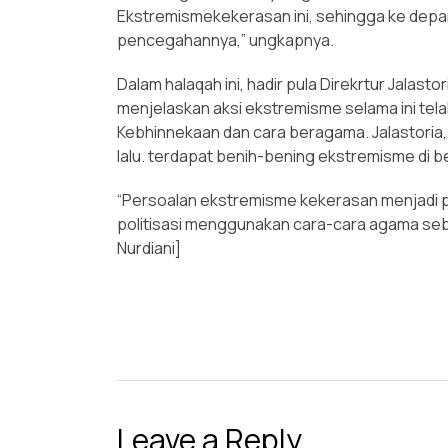
Ekstremismekekerasan ini, sehingga ke depa
pencegahannya,” ungkapnya.
Dalam halaqah ini, hadir pula Direkrtur Jalast
menjelaskan aksi ekstremisme selama ini te
Kebhinnekaan dan cara beragama. Jalastoria,
lalu. terdapat benih-bening ekstremisme di
“Persoalan ekstremisme kekerasan menjadi pe
politisasi menggunakan cara-cara agama sebag
Nurdiani]
Leave a Reply