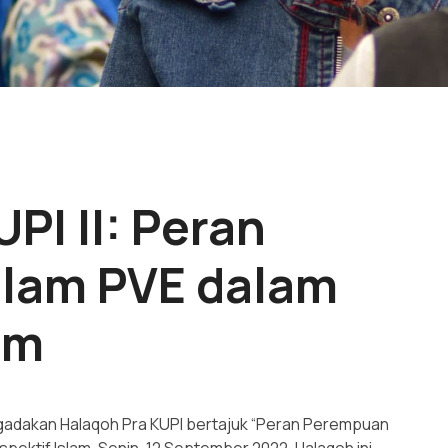
PI II: Peran
lam PVE dalam
am
ngadakan Halaqoh Pra KUPI bertajuk “Peran Perempuan
pektif Islam, Senin, 12 September 2022. Halaqoh ini