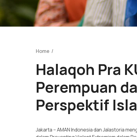
Home
/
Halaqoh Pra KU
Perempuan da
Perspektif Isl
Jakarta – AMAN Indonesia dan Jalastoria me
dalam Preventing Violent Extremism dalam Pes