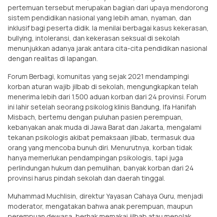
pertemuan tersebut merupakan bagian dari upaya mendorong
sistem pendidikan nasional yang lebih aman, nyaman, dan
inklusif bagi peserta didik. Ia menilai berbagai kasus kekerasan,
bullying, intoleransi, dan kekerasan seksual di sekolah
menunjukkan adanya jarak antara cita-cita pendidikan nasional
dengan realitas di lapangan.
Forum Berbagi, komunitas yang sejak 2021 mendampingi
korban aturan wajib jilbab di sekolah, mengungkapkan telah
menerima lebih dari 1.500 aduan korban dari 24 provinsi. Forum
ini lahir setelah seorang psikolog klinis Bandung,
Ifa Hanifah
Misbach,
bertemu dengan puluhan pasien
perempuan,
kebanyakan anak muda di Jawa Barat dan Jakarta, mengalami
tekanan psikologis akibat pemaksaan jilbab, termasuk dua
orang yang mencoba bunuh diri. Menurutnya, korban tidak
hanya memerlukan pendampingan psikologis, tapi juga
perlindungan hukum dan pemulihan, banyak korban dari 24
provinsi harus pindah sekolah dan daerah tinggal.
Muhammad Muchlisin, direktur Yayasan Cahaya Guru, menjadi
moderator, mengatakan bahwa anak perempuan, maupun
perempuan dewasa, berhak memakai jilbab atau menolak,