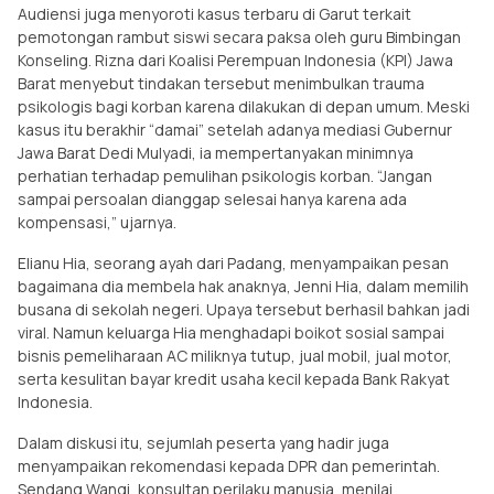
Audiensi juga menyoroti kasus terbaru di Garut terkait
pemotongan rambut siswi secara paksa oleh guru Bimbingan
Konseling. Rizna dari Koalisi Perempuan Indonesia (KPI) Jawa
Barat menyebut tindakan tersebut menimbulkan trauma
psikologis bagi korban karena dilakukan di depan umum. Meski
kasus itu berakhir “damai” setelah adanya mediasi Gubernur
Jawa Barat Dedi Mulyadi, ia mempertanyakan minimnya
perhatian terhadap pemulihan psikologis korban. “Jangan
sampai persoalan dianggap selesai hanya karena ada
kompensasi,” ujarnya.
Elianu Hia, seorang ayah dari Padang, menyampaikan pesan
bagaimana dia membela hak anaknya, Jenni Hia, dalam memilih
busana di sekolah negeri. Upaya tersebut berhasil bahkan jadi
viral. Namun keluarga Hia menghadapi boikot sosial sampai
bisnis pemeliharaan AC miliknya tutup, jual mobil, jual motor,
serta kesulitan bayar kredit usaha kecil kepada Bank Rakyat
Indonesia.
Dalam diskusi itu, sejumlah peserta yang hadir juga
menyampaikan rekomendasi kepada DPR dan pemerintah.
Sendang Wangi, konsultan perilaku manusia, menilai