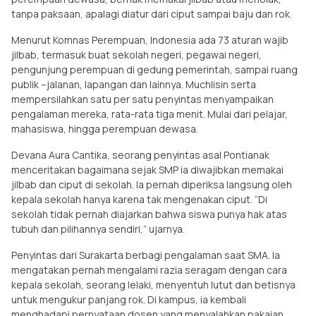
tanpa paksaan, apalagi diatur dari ciput sampai baju dan rok.
Menurut Komnas Perempuan, Indonesia ada 73 aturan wajib
jilbab, termasuk buat sekolah negeri, pegawai negeri,
pengunjung perempuan di gedung pemerintah, sampai ruang
publik –jalanan, lapangan dan lainnya. Muchlisin serta
mempersilahkan satu per satu penyintas menyampaikan
pengalaman mereka, rata-rata tiga menit. Mulai dari pelajar,
mahasiswa, hingga perempuan dewasa.
Devana Aura Cantika, seorang penyintas asal Pontianak
menceritakan bagaimana sejak SMP ia diwajibkan memakai
jilbab dan ciput di sekolah. Ia pernah diperiksa langsung oleh
kepala sekolah hanya karena tak mengenakan ciput. “Di
sekolah tidak pernah diajarkan bahwa siswa punya hak atas
tubuh dan pilihannya sendiri,” ujarnya.
Penyintas dari Surakarta berbagi pengalaman saat SMA. Ia
mengatakan pernah mengalami razia seragam dengan cara
kepala sekolah, seorang lelaki, menyentuh lutut dan betisnya
untuk mengukur panjang rok. Di kampus, ia kembali
menghadapi pernyataan dosen yang menyalahkan pakaian