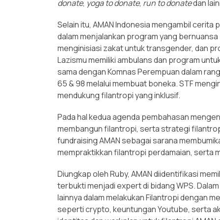
donate
,
yoga to donate
,
run to donate
dan lain
Selain itu, AMAN Indonesia mengambil cerita p
dalam menjalankan program yang bernuansa p
menginisiasi zakat untuk transgender, dan p
Lazismu memiliki ambulans dan program untuk a
sama dengan Komnas Perempuan dalam rangka 
65 & 98 melalui membuat boneka. STF mengini
mendukung filantropi yang inklusif.
Pada hal kedua agenda pembahasan mengenai
membangun filantropi, serta strategi filantr
fundraising AMAN sebagai sarana membumikan 
mempraktikkan filantropi perdamaian, serta
Diungkap oleh Ruby, AMAN diidentifikasi memi
terbukti menjadi expert di bidang WPS. Dalam
lainnya dalam melakukan Filantropi dengan me
seperti crypto, keuntungan Youtube, serta a