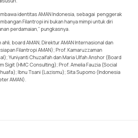
disusun.
N membawa identitas AMAN Indonesia, sebagai penggerak
angan Filantropi ini bukan hanya mimpi untuk diri
unan perdamaian,” pungkasnya.
h ahli, board AMAN, Direktur AMAN Internasional dan
Persiapan Filantropi AMAN); Prof. Kamaruzzaman
); Yuniyanti Chuzaifah dan Maria Ulfah Anshor (Board
Sigit (HMC Consulting); Prof. Amelia Fauzia (Social
huafa); Ibnu Tsani (Lazismu); Sita Supomo (Indonesia
eter AMAN).