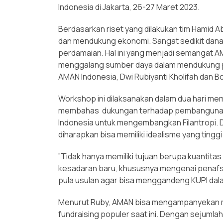
Indonesia di Jakarta, 26-27 Maret 2023.
Berdasarkan riset yang dilakukan tim Hamid A
dan mendukung ekonomi. Sangat sedikit dan
perdamaian. Hal ini yang menjadi semangat
menggalang sumber daya dalam mendukung pe
AMAN Indonesia, Dwi Rubiyanti Kholifah dan B
Workshop ini dilaksanakan dalam dua hari me
membahas dukungan terhadap pembangunan p
Indonesia untuk mengembangkan Filantropi. 
diharapkan bisa memiliki idealisme yang tinggi
”Tidak hanya memiliki tujuan berupa kuanti
kesadaran baru, khususnya mengenai penafs
pula usulan agar bisa menggandeng KUPI dala
Menurut Ruby, AMAN bisa mengampanyekan mod
fundraising populer saat ini. Dengan sejuml