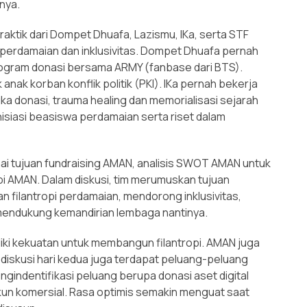
nya.
raktik dari Dompet Dhuafa, Lazismu, IKa, serta STF
erdamaian dan inklusivitas. Dompet Dhuafa pernah
rogram donasi bersama ARMY (fanbase dari BTS).
nak korban konflik politik (PKI). IKa pernah bekerja
donasi, trauma healing dan memorialisasi sejarah
siasi beasiswa perdamaian serta riset dalam
 tujuan fundraising AMAN, analisis SWOT AMAN untuk
opi AMAN. Dalam diskusi, tim merumuskan tujuan
filantropi perdamaian, mendorong inklusivitas,
 mendukung kemandirian lembaga nantinya.
liki kekuatan untuk membangun filantropi. AMAN juga
 diskusi hari kedua juga terdapat peluang-peluang
ngindentifikasi peluang berupa donasi aset digital
kun komersial. Rasa optimis semakin menguat saat