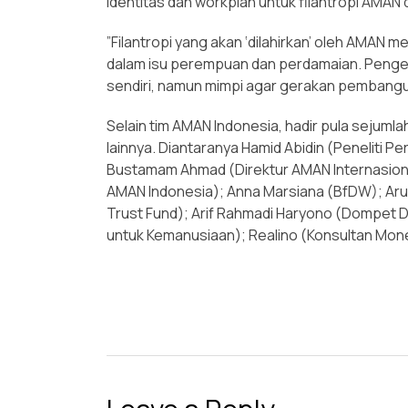
identitas dan workplan untuk filantropi AMAN 
”Filantropi yang akan ‘dilahirkan’ oleh AMA
dalam isu perempuan dan perdamaian. Pengemb
sendiri, namun mimpi agar gerakan pembang
Selain tim AMAN Indonesia, hadir pula sejumla
lainnya. Diantaranya Hamid Abidin (Peneliti 
Bustamam Ahmad (Direktur AMAN Internasional
AMAN Indonesia); Anna Marsiana (BfDW); Arum 
Trust Fund); Arif Rahmadi Haryono (Dompet D
untuk Kemanusiaan); Realino (Konsultan Mon