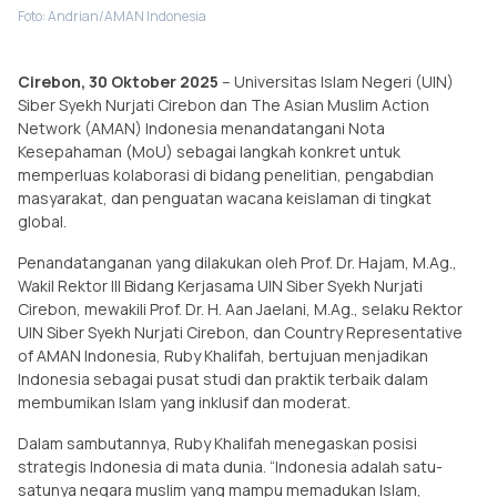
Foto: Andrian/AMAN Indonesia
Cirebon, 30 Oktober 2025
– Universitas Islam Negeri (UIN)
Siber Syekh Nurjati Cirebon dan The Asian Muslim Action
Network (AMAN) Indonesia menandatangani Nota
Kesepahaman (MoU) sebagai langkah konkret untuk
memperluas kolaborasi di bidang penelitian, pengabdian
masyarakat, dan penguatan wacana keislaman di tingkat
global.
Penandatanganan yang dilakukan oleh Prof. Dr. Hajam, M.Ag.,
Wakil Rektor III Bidang Kerjasama UIN Siber Syekh Nurjati
Cirebon, mewakili Prof. Dr. H. Aan Jaelani, M.Ag., selaku Rektor
UIN Siber Syekh Nurjati Cirebon, dan Country Representative
of AMAN Indonesia, Ruby Khalifah, bertujuan menjadikan
Indonesia sebagai pusat studi dan praktik terbaik dalam
membumikan Islam yang inklusif dan moderat.
Dalam sambutannya, Ruby Khalifah menegaskan posisi
strategis Indonesia di mata dunia. “Indonesia adalah satu-
satunya negara muslim yang mampu memadukan Islam,