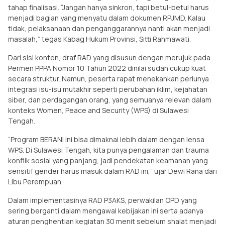
tahap finalisasi. “Jangan hanya sinkron, tapi betul-betul harus
menjadi bagian yang menyatu dalam dokumen RPJMD. Kalau
tidak, pelaksanaan dan penganggarannya nanti akan menjadi
masalah,” tegas Kabag Hukum Provinsi, Sitti Rahmawati.
Dari sisi konten, draf RAD yang disusun dengan merujuk pada
Permen PPPA Nomor 10 Tahun 2022 dinilai sudah cukup kuat
secara struktur. Namun, peserta rapat menekankan perlunya
integrasi isu-isu mutakhir seperti perubahan iklim, kejahatan
siber, dan perdagangan orang, yang semuanya relevan dalam
konteks Women, Peace and Security (WPS) di Sulawesi
Tengah.
“Program BERANI ini bisa dimaknai lebih dalam dengan lensa
WPS. Di Sulawesi Tengah, kita punya pengalaman dan trauma
konflik sosial yang panjang, jadi pendekatan keamanan yang
sensitif gender harus masuk dalam RAD ini,” ujar Dewi Rana dari
Libu Perempuan.
Dalam implementasinya RAD P3AKS, perwakilan OPD yang
sering berganti dalam mengawal kebijakan ini serta adanya
aturan penghentian kegiatan 30 menit sebelum shalat menjadi