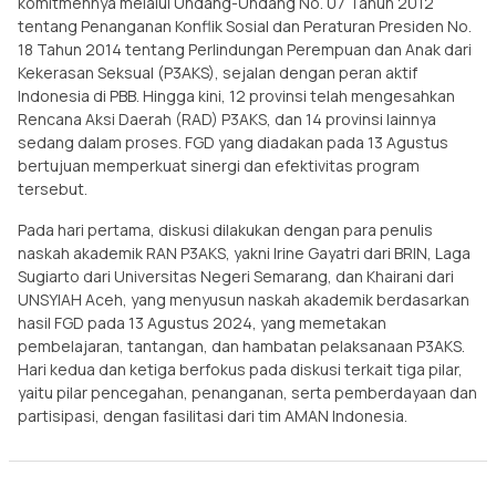
komitmennya melalui Undang-Undang No. 07 Tahun 2012
tentang Penanganan Konflik Sosial dan Peraturan Presiden No.
18 Tahun 2014 tentang Perlindungan Perempuan dan Anak dari
Kekerasan Seksual (P3AKS), sejalan dengan peran aktif
Indonesia di PBB. Hingga kini, 12 provinsi telah mengesahkan
Rencana Aksi Daerah (RAD) P3AKS, dan 14 provinsi lainnya
sedang dalam proses. FGD yang diadakan pada 13 Agustus
bertujuan memperkuat sinergi dan efektivitas program
tersebut.
Pada hari pertama, diskusi dilakukan dengan para penulis
naskah akademik RAN P3AKS, yakni Irine Gayatri dari BRIN, Laga
Sugiarto dari Universitas Negeri Semarang, dan Khairani dari
UNSYIAH Aceh, yang menyusun naskah akademik berdasarkan
hasil FGD pada 13 Agustus 2024, yang memetakan
pembelajaran, tantangan, dan hambatan pelaksanaan P3AKS.
Hari kedua dan ketiga berfokus pada diskusi terkait tiga pilar,
yaitu pilar pencegahan, penanganan, serta pemberdayaan dan
partisipasi, dengan fasilitasi dari tim AMAN Indonesia.