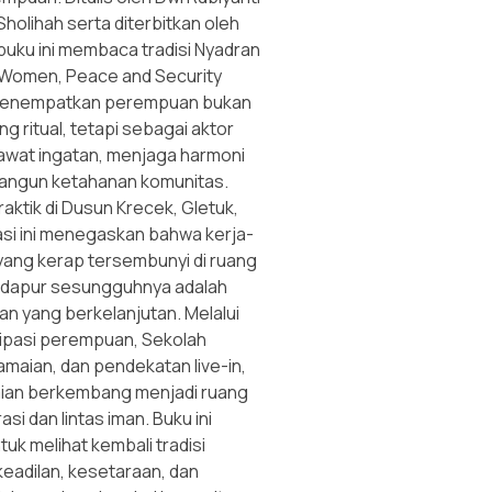
Sholihah serta diterbitkan oleh
buku ini membaca tradisi Nyadran
 Women, Peace and Security
menempatkan perempuan bukan
 ritual, tetapi sebagai aktor
wat ingatan, menjaga harmoni
angun ketahanan komunitas.
aktik di Dusun Krecek, Gletuk,
asi ini menegaskan bahwa kerja-
yang kerap tersembunyi di ruang
 dapur sesungguhnya adalah
n yang berkelanjutan. Melalui
ipasi perempuan, Sekolah
aian, dan pendekatan live-in,
ian berkembang menjadi ruang
si dan lintas iman. Buku ini
tuk melihat kembali tradisi
eadilan, kesetaraan, dan