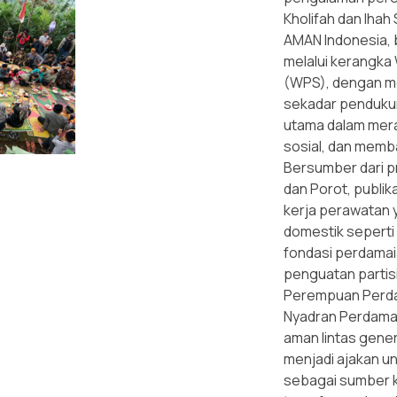
Kholifah dan Ihah 
AMAN Indonesia, 
melalui kerangka
(WPS), dengan 
sekadar pendukung
utama dalam mera
sosial, dan memb
Bersumber dari pr
dan Porot, publik
kerja perawatan 
domestik seperti
fondasi perdamaia
penguatan partis
Perempuan Perdam
Nyadran Perdama
aman lintas genera
menjadi ajakan un
sebagai sumber k