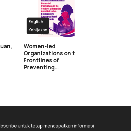
English
Kebijakan
Kebijakan
puan,
Women-led
Peraturan 
Organizations on the
Jawa Tenga
Frontlines of
Tahun…
Preventing…
bscribe untuk tetap mendapatkan informasi