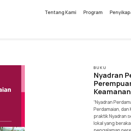
Tentang Kami
Program
Penyikap
BUKU
Nyadran P
Perempuan
Keamanan
“Nyadran Perdam
Perdamaian, dan
praktik Nyadran
lokal yang beraka
pengalaman perem