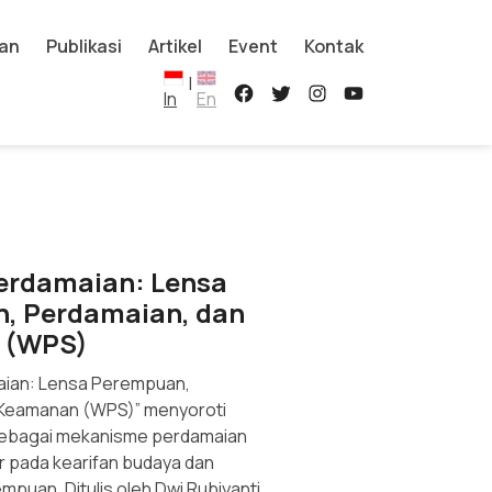
an
Publikasi
Artikel
Event
Kontak
|
In
En
erdamaian: Lensa
, Perdamaian, dan
 (WPS)
aian: Lensa Perempuan,
 Keamanan (WPS)” menyoroti
 sebagai mekanisme perdamaian
r pada kearifan budaya dan
puan. Ditulis oleh Dwi Rubiyanti