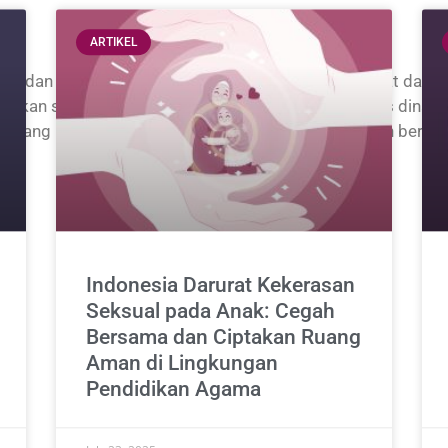
ARTIKEL
ai, dan refleksi yang ditulis oleh individu yang terlibat 
warkan sudut pandang personal maupun analitis atas dinamika
uang ini menjadi wadah untuk merawat keberanian berpiki
yang lebih adil dan damai.
Indonesia Darurat Kekerasan
Seksual pada Anak: Cegah
Bersama dan Ciptakan Ruang
Aman di Lingkungan
Pendidikan Agama