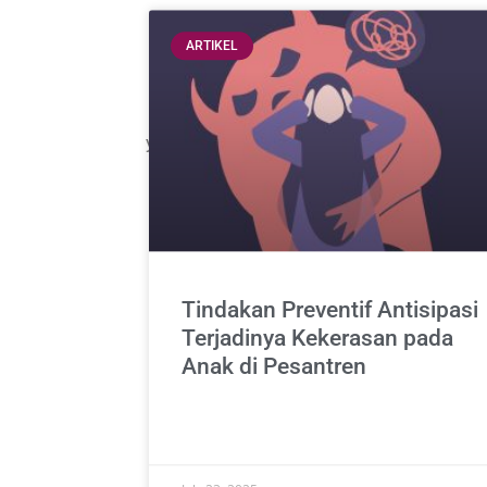
ARTIKEL
Halaman ini menyajikan beragam opini, es
perempuan. Tulisan-tulisan di sini mena
yang memengaruhi kehidupan komunitas. R
Tindakan Preventif Antisipasi
Terjadinya Kekerasan pada
Anak di Pesantren