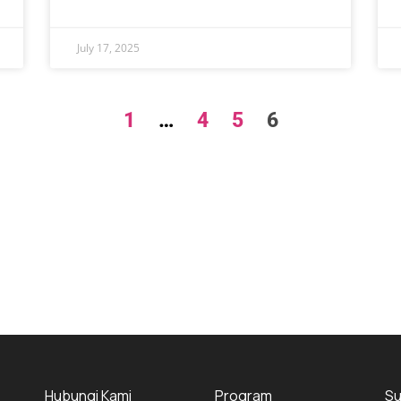
July 17, 2025
1
…
4
5
6
Hubungi Kami
Program
Su