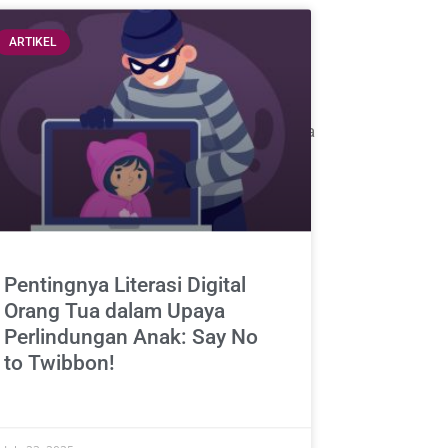
ARTIKEL
dalam gerakan perdamaian dan pemberdayaan
 sosial, politik, budaya, dan lingkungan
r, mengkritisi, serta membayangkan dunia
Pentingnya Literasi Digital
Orang Tua dalam Upaya
Perlindungan Anak: Say No
to Twibbon!