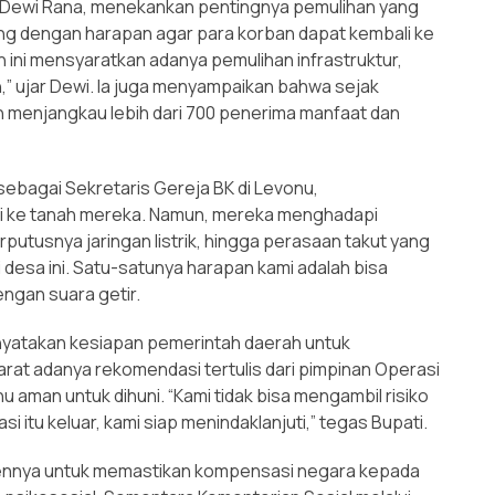
 Dewi Rana, menekankan pentingnya pemulihan yang
ang dengan harapan agar para korban dapat kembali ke
 ini mensyaratkan adanya pemulihan infrastruktur,
,” ujar Dewi. Ia juga menyampaikan bahwa sejak
 menjangkau lebih dari 700 penerima manfaat dan
sebagai Sekretaris Gereja BK di Levonu,
i ke tanah mereka. Namun, mereka menghadapi
erputusnya jaringan listrik, hingga perasaan takut yang
 desa ini. Satu-satunya harapan kami adalah bisa
engan suara getir.
enyatakan kesiapan pemerintah daerah untuk
rat adanya rekomendasi tertulis dari pimpinan Operasi
aman untuk dihuni. “Kami tidak bisa mengambil risiko
 itu keluar, kami siap menindaklanjuti,” tegas Bupati.
mennya untuk memastikan kompensasi negara kepada