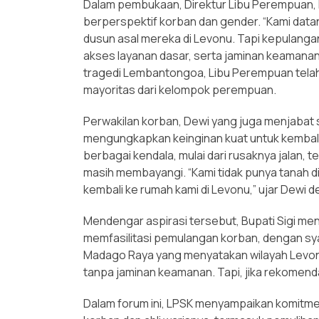
Dalam pembukaan, Direktur Libu Perempuan,
berperspektif korban dan gender. “Kami dat
dusun asal mereka di Levonu. Tapi kepulangan
akses layanan dasar, serta jaminan keamanan
tragedi Lembantongoa, Libu Perempuan telah
mayoritas dari kelompok perempuan.
Perwakilan korban, Dewi yang juga menjabat 
mengungkapkan keinginan kuat untuk kembal
berbagai kendala, mulai dari rusaknya jalan, t
masih membayangi. “Kami tidak punya tanah di
kembali ke rumah kami di Levonu,” ujar Dewi d
Mendengar aspirasi tersebut, Bupati Sigi m
memfasilitasi pemulangan korban, dengan sya
Madago Raya yang menyatakan wilayah Levonu 
tanpa jaminan keamanan. Tapi, jika rekomendasi
Dalam forum ini, LPSK menyampaikan komit