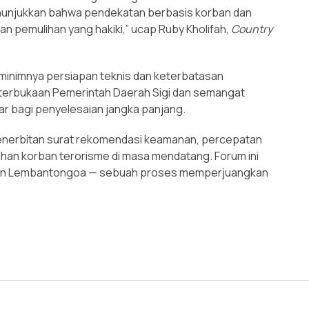
enunjukkan bahwa pendekatan berbasis korban dan
an pemulihan yang hakiki,” ucap Ruby Kholifah,
Country
 minimnya persiapan teknis dan keterbatasan
eterbukaan Pemerintah Daerah Sigi dan semangat
r bagi penyelesaian jangka panjang.
penerbitan surat rekomendasi keamanan, percepatan
an korban terorisme di masa mendatang. Forum ini
ihan Lembantongoa — sebuah proses memperjuangkan