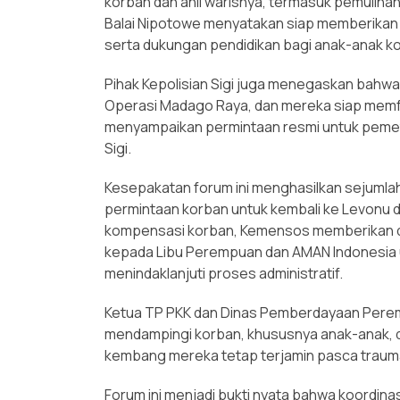
korban dan ahli warisnya, termasuk pemulihan
Balai Nipotowe menyatakan siap memberikan 
serta dukungan pendidikan bagi anak-anak k
Pihak Kepolisian Sigi juga menegaskan bahw
Operasi Madago Raya, dan mereka siap memfasi
menyampaikan permintaan resmi untuk pemeta
Sigi.
Kesepakatan forum ini menghasilkan sejumla
permintaan korban untuk kembali ke Levon
kompensasi korban, Kemensos memberikan d
kepada Libu Perempuan dan AMAN Indonesia u
menindaklanjuti proses administratif.
Ketua TP PKK dan Dinas Pemberdayaan Pere
mendampingi korban, khususnya anak-anak, d
kembang mereka tetap terjamin pasca traum
Forum ini menjadi bukti nyata bahwa koordinas