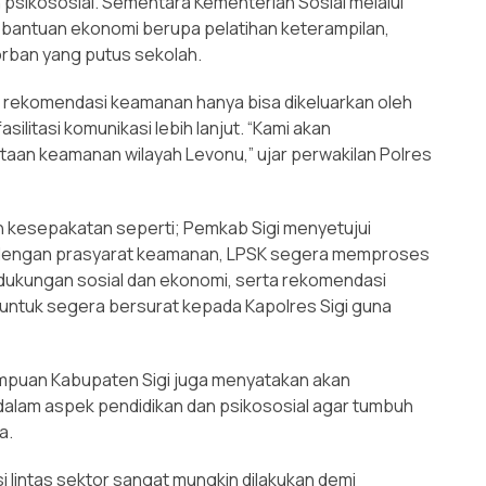
 psikososial. Sementara Kementerian Sosial melalui
bantuan ekonomi berupa pelatihan keterampilan,
orban yang putus sekolah.
a rekomendasi keamanan hanya bisa dikeluarkan oleh
litasi komunikasi lebih lanjut. “Kami akan
an keamanan wilayah Levonu,” ujar perwakilan Polres
h kesepakatan seperti; Pemkab Sigi menyetujui
u dengan prasyarat keamanan, LPSK segera memproses
ukungan sosial dan ekonomi, serta rekomendasi
ntuk segera bersurat kepada Kapolres Sigi guna
mpuan Kabupaten Sigi juga menyatakan akan
alam aspek pendidikan dan psikososial agar tumbuh
a.
i lintas sektor sangat mungkin dilakukan demi