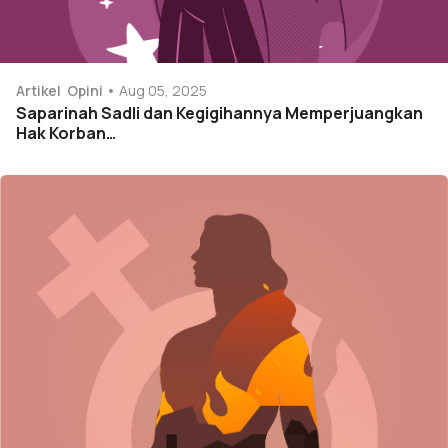
Artikel
Opini
Aug 05, 2025
Saparinah Sadli dan Kegigihannya Memperjuangkan
Hak Korban…