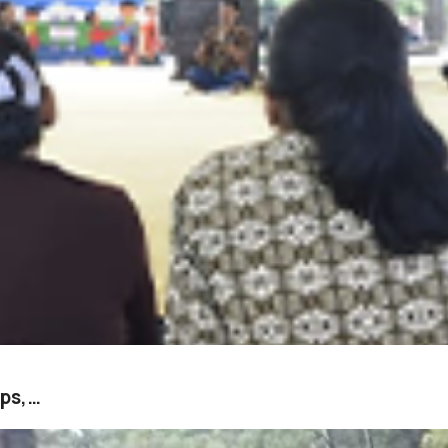
ups,…